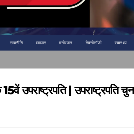
राजनीति
व्यापार
मनोरंजन
टेक्नोलॉजी
स्वास्थ्य
15वें उपराष्ट्रपति | उपराष्ट्रपति चु